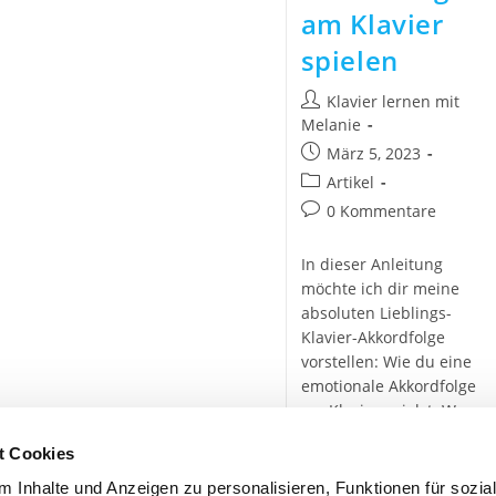
am Klavier
spielen
Klavier lernen mit
Melanie
März 5, 2023
Artikel
0 Kommentare
In dieser Anleitung
möchte ich dir meine
absoluten Lieblings-
Klavier-Akkordfolge
vorstellen: Wie du eine
emotionale Akkordfolge
am Klavier spielst. Wenn
du gerne traurige Musik
t Cookies
spielst oder einfach nur
neue Akkordfolgen
 Inhalte und Anzeigen zu personalisieren, Funktionen für sozia