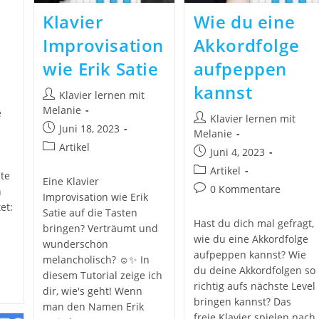
Klavier
Wie du eine
Improvisation
Akkordfolge
wie Erik Satie
aufpeppen
kannst
Klavier lernen mit
Melanie
e
Klavier lernen mit
Juni 18, 2023
Melanie
Artikel
Juni 4, 2023
Artikel
ite
Eine Klavier
0 Kommentare
n
Improvisation wie Erik
et:
Satie auf die Tasten
Hast du dich mal gefragt,
bringen? Verträumt und
wie du eine Akkordfolge
wunderschön
aufpeppen kannst? Wie
melancholisch? ☺️✨ In
du deine Akkordfolgen so
diesem Tutorial zeige ich
richtig aufs nächste Level
dir, wie's geht! Wenn
bringen kannst? Das
man den Namen Erik
freie Klavier spielen nach