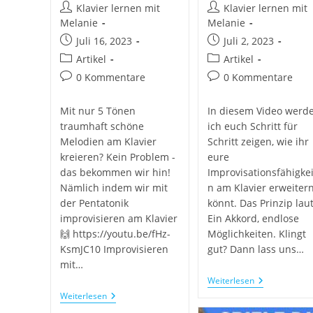
Klavier lernen mit
Klavier lernen mit
Melanie
Melanie
Juli 16, 2023
Juli 2, 2023
Artikel
Artikel
0 Kommentare
0 Kommentare
Mit nur 5 Tönen
In diesem Video werd
traumhaft schöne
ich euch Schritt für
Melodien am Klavier
Schritt zeigen, wie ihr
kreieren? Kein Problem -
eure
das bekommen wir hin!
Improvisationsfähigke
Nämlich indem wir mit
n am Klavier erweiter
der Pentatonik
könnt. Das Prinzip laut
improvisieren am Klavier
Ein Akkord, endlose
🙌 https://youtu.be/fHz-
Möglichkeiten. Klingt
KsmJC10 Improvisieren
gut? Dann lass uns…
mit…
Weiterlesen
Weiterlesen