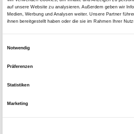
auf unsere Website zu analysieren. Außerdem geben wir Info
Medien, Werbung und Analysen weiter. Unsere Partner führe
ihnen bereitgestellt haben oder die sie im Rahmen Ihrer Nu
E
Notwendig
i
n
w
Präferenzen
i
l
l
Statistiken
i
g
Marketing
u
n
g
s