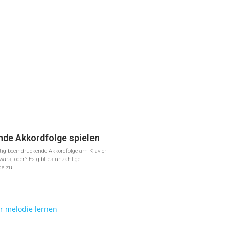
nde Akkordfolge spielen
htig beeindruckende Akkordfolge am Klavier
wärs, oder? Es gibt es unzählige
de zu