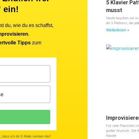
5 Klavier Pat
 ein!
musst
Heute tauchen wir in d
dir 5 Patterns, die je
st du, wie du es schaffst,
Weiterlesen »
mprovisieren
.
rtvolle Tipps
zum
Improvisiere
Für viele Pianisten i
großer Wunsch. Die K
Klavier
, dass ich dir E-Mails senden darf.