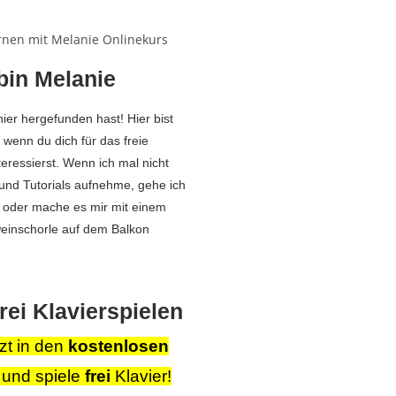
 bin Melanie
ier hergefunden hast! Hier bist
 wenn du dich für das freie
teressierst. Wenn ich mal nicht
 und Tutorials aufnehme, gehe ich
 oder mache es mir mit einem
inschorle auf dem Balkon
frei
Klavierspielen
tzt in den
kostenlosen
 und spiele
frei
Klavier!