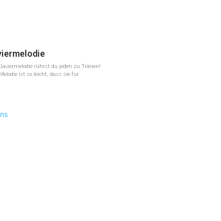
viermelodie
Klaviermelodie rührst du jeden zu Tränen!
elodie ist so leicht, dass sie für