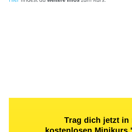
weitere Infos
Trag dich jetzt i
kostenlosen Minikurs "