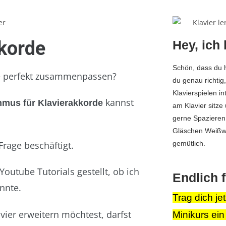
korde
Hey, ich
Schön, dass du h
ie perfekt zusammenpassen?
du genau richtig,
Klavierspielen in
kannst
mus für Klavierakkorde
am Klavier sitze
gerne Spazieren
Gläschen Weißwe
Frage beschäftigt.
gemütlich.
outube Tutorials gestellt, ob ich
Endlich
nnte.
Trag dich je
ier erweitern möchtest, darfst
Minikurs ein