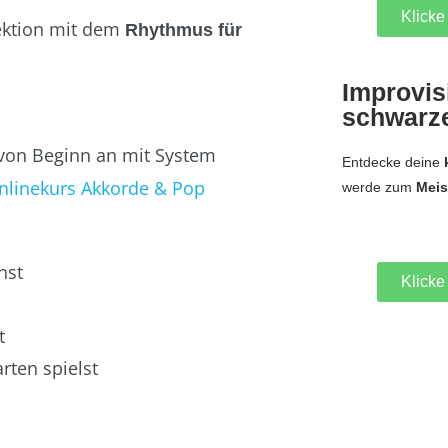
Klicke 
lektion mit dem
Rhythmus für
Improvis
schwarz
von Beginn an mit System
Entdecke deine
nlinekurs Akkorde & Pop
werde zum
Meis
nst
Klicke 
t
rten spielst