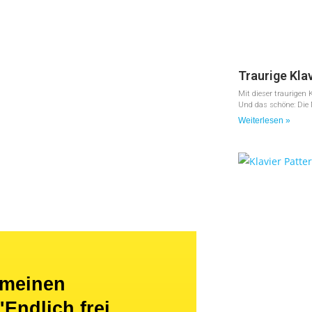
Traurige Kla
Mit dieser traurigen 
Und das schöne: Die M
Weiterlesen »
n meinen
Endlich frei