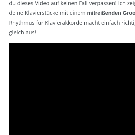
du dieses Video auf keinen Fall verpassen! Ich zeig
deine Klavierstücke mit einem
mitreißenden Gro
Rhythmus für Klavierakkorde macht einfach richt
gleich aus!