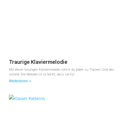
Traurige Klaviermelodie
Mit dieser traurigen Klaviermelodie rührst du jeden zu Tränen! Und das
schöne: Die Melodie ist so leicht, dass sie für
Weiterlesen »