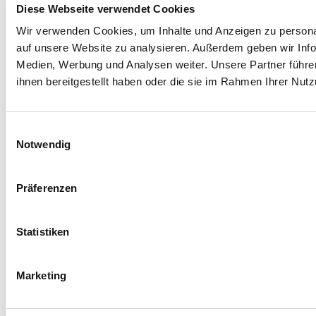
Diese Webseite verwendet Cookies
Wir verwenden Cookies, um Inhalte und Anzeigen zu personal
auf unsere Website zu analysieren. Außerdem geben wir Info
Medien, Werbung und Analysen weiter. Unsere Partner führe
ihnen bereitgestellt haben oder die sie im Rahmen Ihrer Nu
E
Notwendig
i
n
w
Präferenzen
i
l
l
Statistiken
i
g
Marketing
u
n