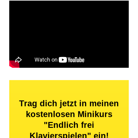
Trag dich jetzt in meinen
kostenlosen Minikurs
"Endlich frei
Klavierspielen" ein!