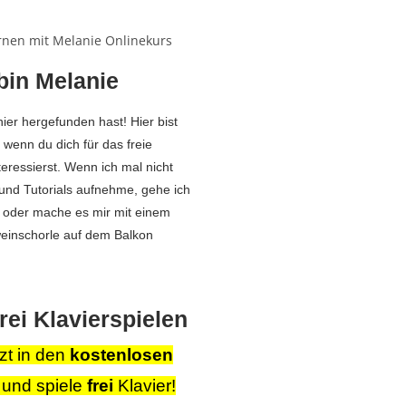
 bin Melanie
ier hergefunden hast! Hier bist
 wenn du dich für das freie
teressierst. Wenn ich mal nicht
 und Tutorials aufnehme, gehe ich
 oder mache es mir mit einem
inschorle auf dem Balkon
frei
Klavierspielen
tzt in den
kostenlosen
 und spiele
frei
Klavier!