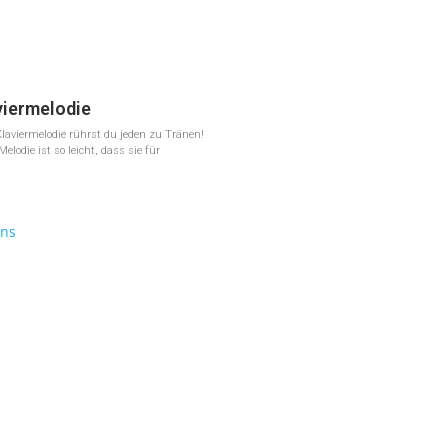
viermelodie
Klaviermelodie rührst du jeden zu Tränen!
elodie ist so leicht, dass sie für