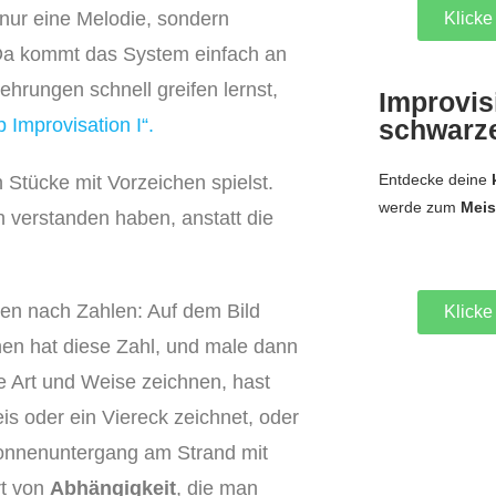
 nur eine Melodie, sondern
Klicke 
 Da kommt das System einfach an
hrungen schnell greifen lernst,
Improvis
schwarz
 Improvisation I“.
Entdecke deine
 Stücke mit Vorzeichen spielst.
werde zum
Meis
h verstanden haben, anstatt die
len nach Zahlen: Auf dem Bild
Klicke 
hen hat diese Zahl, und male dann
ese Art und Weise zeichnen, hast
is oder ein Viereck zeichnet, oder
Sonnenuntergang am Strand mit
rt von
Abhängigkeit
, die man