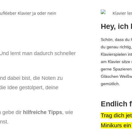
Hey, ich
Schön, dass du h
du genau richtig,
 Und lernt man dadurch schneller
Klavierspielen in
am Klavier sitze
gerne Spazieren
Gläschen Weißwe
d dabei bist, die Noten zu
gemütlich.
die Idee gestolpert, deine
Endlich
h gebe dir
hilfreiche Tipps
, wie
Trag dich je
nst.
Minikurs ein