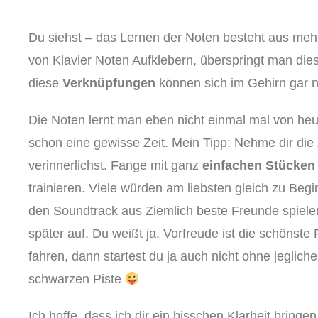
Du siehst – das Lernen der Noten besteht aus meh
von Klavier Noten Aufklebern, überspringt man dies
diese
Verknüpfungen
können sich im Gehirn gar ni
Die Noten lernt man eben nicht einmal mal von he
schon eine gewisse Zeit. Mein Tipp: Nehme dir die 
verinnerlichst. Fange mit ganz
einfachen
Stücken
trainieren. Viele würden am liebsten gleich zu Be
den Soundtrack aus Ziemlich beste Freunde spielen.
später auf. Du weißt ja, Vorfreude ist die schönst
fahren, dann startest du ja auch nicht ohne jeglich
schwarzen Piste
Ich hoffe, dass ich dir ein bisschen Klarheit bringe