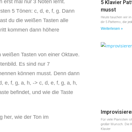
 erst mal nur 3 Noten lernt.
5 Klavier Pat
musst
sten 5 Tönen: c, d, e, f, g. Dann
Heute tauchen wir in d
st du die weißen Tasten alle
dir 5 Patterns, die je
Weiterlesen »
Schritt kommen dann höhere
en weißen Tasten von einer Oktave.
enbild. Es sind nur 7
enennen können musst. Denn dann
 e, f, g, a, h, -> c, d, e, f, g, a, h,
ste befindet, und wie die Taste
Improvisiere
ng her, wie der Ton im
Für viele Pianisten i
großer Wunsch. Die K
Klavier