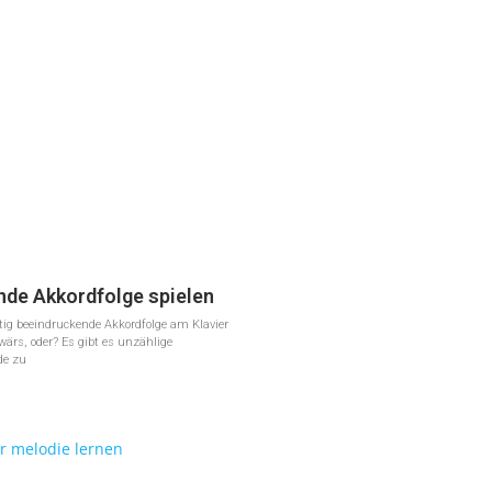
nde Akkordfolge spielen
htig beeindruckende Akkordfolge am Klavier
wärs, oder? Es gibt es unzählige
de zu