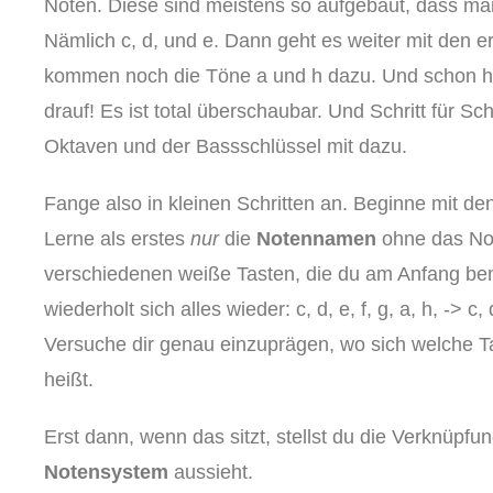
Noten. Diese sind meistens so aufgebaut, dass man
Nämlich c, d, und e. Dann geht es weiter mit den er
kommen noch die Töne a und h dazu. Und schon ha
drauf! Es ist total überschaubar. Und Schritt für 
Oktaven und der Bassschlüssel mit dazu.
Fange also in kleinen Schritten an. Beginne mit d
Lerne als erstes
nur
die
Notennamen
ohne das Not
verschiedenen weiße Tasten, die du am Anfang b
wiederholt sich alles wieder: c, d, e, f, g, a, h, -> c, d,
Versuche dir genau einzuprägen, wo sich welche Ta
heißt.
Erst dann, wenn das sitzt, stellst du die Verknüpfu
Notensystem
aussieht.