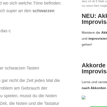
dass ich dir E-Mails s
und wo sich welche Töne befinden.
nur einem Klick mögli
ich super an den
schwarzen
NEU: Ak
Improvis
 das c
Meistere die
Akk
und
improvisie
gehen!
Akkorde
der schwarzen Tasten
Improvis
ar nicht die Zeit jedes Mal die
Lerne und verst
 Problem am Gebrauch der
nach Akkorden
zu spielen, musst du die Noten
Zeit, die Noten und die Tastatur