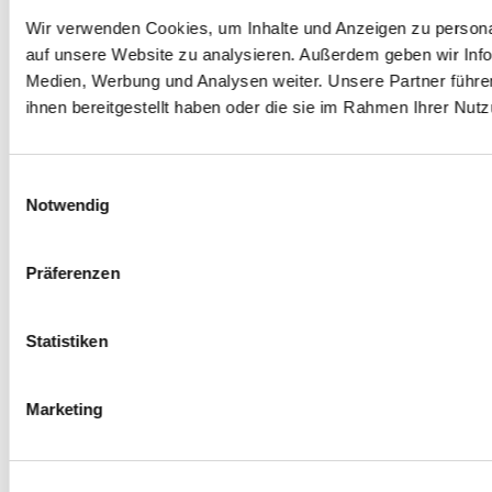
Wir verwenden Cookies, um Inhalte und Anzeigen zu personal
auf unsere Website zu analysieren. Außerdem geben wir Info
Medien, Werbung und Analysen weiter. Unsere Partner führe
ihnen bereitgestellt haben oder die sie im Rahmen Ihrer Nu
E
Notwendig
i
n
w
Präferenzen
i
l
l
Statistiken
i
g
Marketing
u
n
g