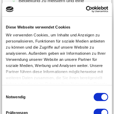
Begleitung zu meistern und eine
fröhliche Stimmung zu erzeugen.
Diese Webseite verwendet Cookies
Wir verwenden Cookies, um Inhalte und Anzeigen zu
personalisieren, Funktionen für soziale Medien anbieten
zu können und die Zugriffe auf unsere Website zu
analysieren. Außerdem geben wir Informationen zu Ihrer
*Bei dem Beispiel handelt es sich um die fortgeschrittene
Verwendung unserer Website an unsere Partner für
Version. Zusätzlich lernst du auch noch eine einfache
soziale Medien, Werbung und Analysen weiter. Unsere
Variante. Außerdem gibt es zu jedem Lied eine Anleitung, wie
Partner führen diese Informationen möglicherweise mit
du das Stück beim Singen begleiten kannst.
weiteren Daten zusammen, die Sie ihnen bereitgestellt
haben oder die sie im Rahmen Ihrer Nutzung der Dienste
gesammelt haben.
E
MODUL 6: O Du Fröhliche
Notwendig
i
n
w
Präferenzen