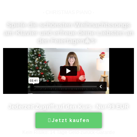
- CHRISTMAS PIANO -
Spiele die schönsten Weihnachtssongs
am Klavier und erfreue deine Liebsten an
den Feiertagen🎄✨
Jederzeit Zugriff auf den Kurs - Nur 99 EUR
Jetzt kaufen
Kein Risiko: 14 Tage Geld-zurück-Garantie