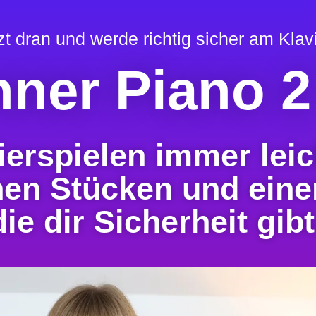
zt dran und werde richtig sicher am Klavi
nner Piano 2
ierspielen immer leic
en Stücken und einer
die dir Sicherheit gibt