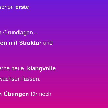
 schon
erste
n Grundlagen –
nen mit Struktur
und
erne neue,
klangvolle
 wachsen lassen.
n Übungen
für noch