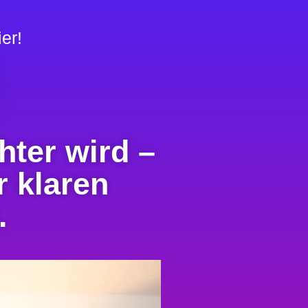
er!
hter wird –
 klaren
.